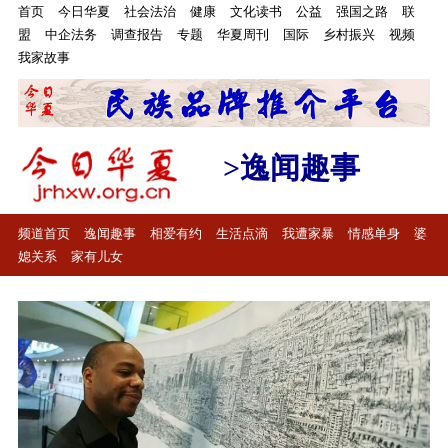
首页
今日华夏
社会法治
健康
文化读书
公益
强国之路
联
盟
中企法务
调查报告
专题
华夏周刊
国际
乡村振兴
视频
我家故事
>逸闻趣事
频道首页
逸闻趣事
相爱有约
生活点滴
我遭家暴
情感单身
婆
媳关系
家有儿女