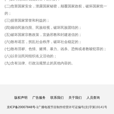
(二)危害国家安全，泄露国家秘密，颠覆国家政权，破坏国家统一
的；
(三)损害国家荣誉和利益的；
(四)煽动民族仇恨、民族歧视，破坏民族团结的；
(五)破坏国家宗教政策，宜扬邪教和封建迷信的；
(六)散布谣言，扰乱社会秩序，破坏社会稳定的；
(七)散布淫秽、色情、赌博、暴力、凶杀、恐怖或者教唆犯罪的；
(八)以非法民间组织名义活动的；
(九)含有法律、行政法规禁止的其他内容的。
版权声明
广告服务
联系我们
关于我们
人员查询
京ICP备20007848号-1
广播电视节目制作经营许可证编号(京)字第19141号