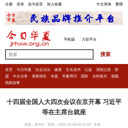
注册
登录
设为首页
加入收藏
中文简体
繁體
手机版
入驻平台
搜索
首页
今日华夏
社会法治
健康
文化读书
公益
强国之路
联
盟
中企法务
调查报告
专题
华夏周刊
国际
乡村振兴
视频
我家故事
十四届全国人大四次会议在京开幕 习近平
等在主席台就座
来源：新华社
时间：2026-03-06 04:24:04
作者：