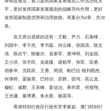
律制度规范，着力提高国家发展规划工作法治化水
平，更好发挥国家发展规划的战略导向作用，更好
发挥国家制度优势和治理效能。草案分为6章，共38
条。
在主席台就座的还有：王毅、尹力、石泰峰、
刘国中、李干杰、李书磊、何立峰、张国清、陈文
清、陈吉宁、陈敏尔、袁家军、黄坤明、刘金国、
王小洪、张升民、吴政隆、谌贻琴、张军、应勇、
胡春华、沈跃跃、王勇、周强、帕巴拉·格列朗杰、
何厚铧、梁振英、巴特尔、苏辉、邵鸿、高云龙、
穆虹、咸辉、王东峰、姜信治、蒋作君、何报翔、
王光谦、秦博勇、朱永新、杨震等。
香港特别行政区行政长官李家超、澳门特别行