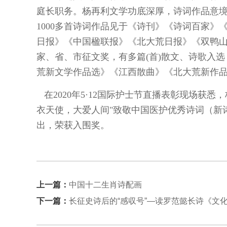
庭长职务。杨再利文学功底深厚，诗词作品意
1000多首诗词作品见于《诗刊》《诗词百家
日报》《中国楹联报》《北大荒日报》《双鸭
家、省、市征文奖，有多篇(首)散文、诗歌入
荒新文学作品选》《江西散曲》《北大荒新作
在2020年5·12国际护士节直播表彰现场获悉
衣天使，大爱人间"致敬中国医护优秀诗词（新诗
出，荣获入围奖。
上一篇：
中国十二生肖诗配画
下一篇：
长征史诗后的“感収号”—读罗范懿长诗《文