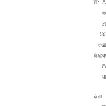
百年
治
步
觉醒
京都