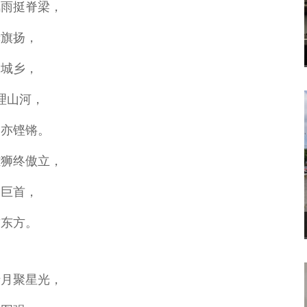
风雨挺脊梁，
赤旗扬，
漫城乡，
理山河，
履亦铿锵。
雄狮终傲立，
昂巨首，
啸东方。
十月聚星光，