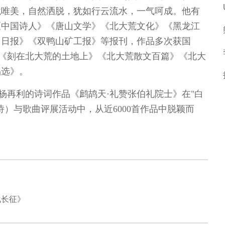
境唯美，自然洒脱，犹如行云流水，一气呵成。他有
》《中国诗人》《唐山文学》《北大荒文化》《黑龙江
山日报》《双鸭山矿工报》等报刊，作品多次获国
选《刻在北大荒的土地上》《北大荒散文百篇》《北大
品选》。
，杨再利的诗词作品《鹧鸪天·礼赞张伯礼院士》在"白
）与歌曲评展活动中，从近6000首作品中脱颖而
化长征》