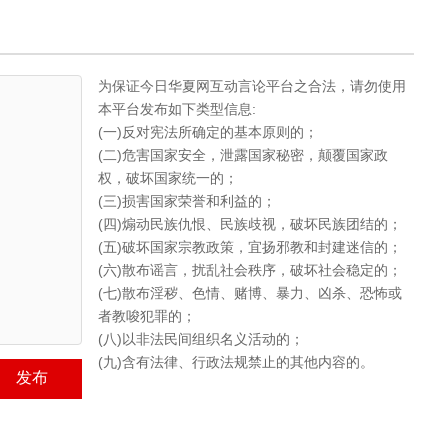
为保证今日华夏网互动言论平台之合法，请勿使用
本平台发布如下类型信息:
(一)反对宪法所确定的基本原则的；
(二)危害国家安全，泄露国家秘密，颠覆国家政
权，破坏国家统一的；
(三)损害国家荣誉和利益的；
(四)煽动民族仇恨、民族歧视，破坏民族团结的；
(五)破坏国家宗教政策，宜扬邪教和封建迷信的；
(六)散布谣言，扰乱社会秩序，破坏社会稳定的；
(七)散布淫秽、色情、赌博、暴力、凶杀、恐怖或
者教唆犯罪的；
(八)以非法民间组织名义活动的；
(九)含有法律、行政法规禁止的其他内容的。
发布