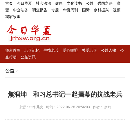
首页
今日华夏
社会法治
健康
文化读书
公益
强国之路
联
盟
中企法务
调查报告
专题
华夏周刊
国际
乡村振兴
视频
我家故事
频道首页
老兵记忆
寻找老兵
爱心联盟
关爱老兵
公益人物
公
益行动
公益资讯
公益
>
焦润坤 和习总书记一起揭幕的抗战老兵
来源：中华儿女
时间：2022-06-28 20:56:03
作者： 余玮