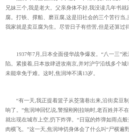
兄妹三个,我是老大。父亲身体不好,我没读几年书就跟
腐。打铁、撑船、磨豆腐,这是旧社会的三个苦行当,卖
我家就是卖豆腐为生。尽管日子有些苦,但是还算过得去
1937年7月,日本全面侵华战争爆发。“八一三”淞沪
陷。紧接着,日本放肆进攻南京,并对沪宁沿线多个城市
未能幸免于难。这时,焦润坤不满13岁。
“有一天,我正提着篮子从茭蒲巷出来,沿街卖豆制品
响了。”焦润坤回忆说,警报刚刚拉响时,老百姓并不在意
就出现在城市上空,扔下炸弹。“日寇的炸弹如雨点般落
肉横飞。”这一天,焦润坤切身体会了什么叫“尸横遍野,