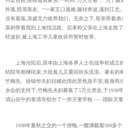
州老百姓,纷纷逃离家乡,一时间“万人空巷”。为了躲避
外逃,投亲靠友。“一家五口逃难,辗转奔波,逃到江北。
没有着落,亲戚无力收养我们。无奈之下,母亲带着弟弟
亲则带着我到上海找活路。后来和父亲在上海走散了。
经波折,被上海工华儿童收容所暂时收养。
上海沦陷后,原本由上海各界人士在战争初成立的
幼院等相继结束,大批孤儿又重回街头流浪。著名的奉
竺梅先、徐锦华夫妇目睹此情此景焦急不安,挺身而出
乡会的支持下,竺梅先夫妇募集了5万元资金,于1938年
清山谷中的泰清寺创办了一所灾童学校——国际灾童
1938年夏秋之交的一个傍晚,一艘满载着500多个