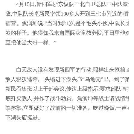
4月15日,新四军浙东纵队三北自卫总队三中队奉命
敌,中队队长卓新民率领100多人开到三七市附近的稻
宿营。焦润坤说:“当时我21岁,是个毛头小伙,中队长比我
岁的样子。他得知我来自国际灾童教养院,平日里他对我
直把他当大哥一样。”
白天敌人没有发现新四军的行动,照样出来抢粮,当即
敌人狠狈逃窜,一头缩进下湖头庙“乌龟壳”里。到了第4天(
新民召集班以上干部会议,传达上级指示:要求部队直捣
底歼灭敌人,并作了战斗动员。焦润坤等战士请战情绪十
拳擦掌,立即做好了战前的一切准备。吃过晚饭,一声令
下湖头庙挺进。