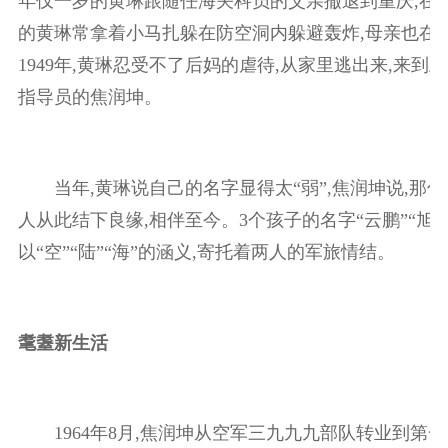
年仅一岁的黄琳跟随任海关科员的父亲撤退到重庆,在
的黄琳常拿着小马扎躲在防空洞内躲避轰炸,母亲也在
1949年,黄琳忍受不了后妈的虐待,从家里逃出来,来到
指导员的焦润坤。
当年,黄琳说自己的名字显得太“弱”,焦润坤说,那
人从此结下良缘,相伴至今。3个孩子的名字“云鹏”“旭平”
以“空”“陆”“海”的涵义,寄托着两人的军旅情结。
耄耋新生活
1964年8月,焦润坤从空军三九九九部队转业到第