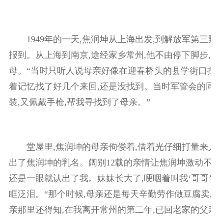
1949年的一天,焦润坤从上海出发,到解放军第三野
报到。从上海到南京,途经家乡常州,他不由停下脚步,
母。“当时只听人说母亲好像在迎春桥头的县学街口摆
着记忆找了好几个来回,还是没找到。当时军管会的同
装,又佩戴手枪,帮我寻找到了母亲。”
堂屋里,焦润坤的母亲佝偻着,借着光仔细打量来人后
出了焦润坤的乳名。阔别12载的亲情让焦润坤激动不已
还是一眼就认出了我。妹妹长大了,哽咽着叫我‘哥哥’。
眶泛泪。“那个时候,母亲还是每天辛勤劳作做豆腐卖,
亲那里还得知,在我离开常州的第二年,已回老家的父亲