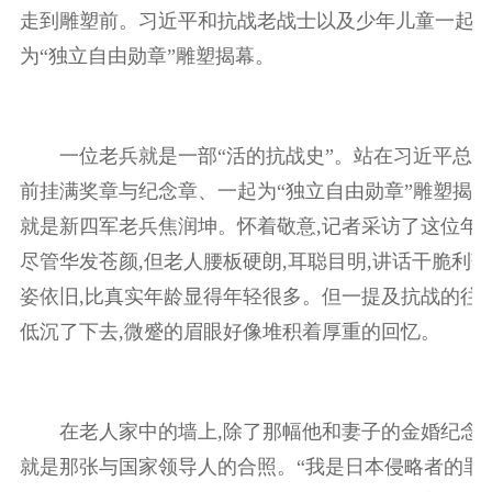
走到雕塑前。习近平和抗战老战士以及少年儿童一起按
为“独立自由勋章”雕塑揭幕。
一位老兵就是一部“活的抗战史”。站在习近平总书
前挂满奖章与纪念章、一起为“独立自由勋章”雕塑揭
就是新四军老兵焦润坤。怀着敬意,记者采访了这位年
尽管华发苍颜,但老人腰板硬朗,耳聪目明,讲话干脆利落
姿依旧,比真实年龄显得年轻很多。但一提及抗战的往事
低沉了下去,微蹙的眉眼好像堆积着厚重的回忆。
在老人家中的墙上,除了那幅他和妻子的金婚纪念照
就是那张与国家领导人的合照。“我是日本侵略者的罪