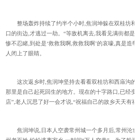
整场轰炸持续了约半个小时,焦润坤躲在双桂坊和
口的街边,才逃过一劫。“等敌机离去,我看见满街都是死
惨不忍睹,到处是‘救救我啊,救救我啊’的哀嚎,真是造孽呀
人闭上了眼睛。
这次返乡时,焦润坤坚持去看看双桂坊和西庙沟的十
那里是自己起死回生的地方。现在的十字路口,已经变
店”,老人沉思了好一会才说,“祝福自己的故乡天天
焦润坤说,日本人空袭常州城一个多月后,常州沦亡