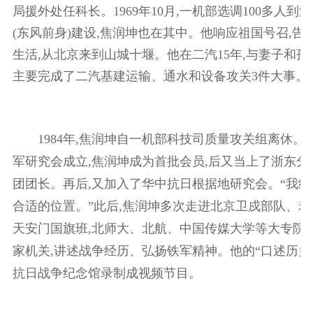
局援外处任科长。1969年10月,一机部选调100多人
(东风前身)建设,焦润坤也在其中。他响应祖国号召,告
生活,从北京来到山城十堰。他在二汽15年,与妻子和孩
主要完成了二汽基建运输、通水和设备攻关3件大事。
1984年,焦润坤自一机部科技司质量攻关组离休。19
军研究会成立,焦润坤成为首批会员,后又当上了浙东分
团团长。再后,又加入了华中抗日根据地研究会。“我
合适的位置。”此后,焦润坤多次走进北京卫戍部队、
天安门国旗班,北师大、北航、中国传媒大学等大专院校
家机关,讲述战争经历、弘扬铁军精神。他的“口述历史
抗日战争纪念馆录制成视频节目。