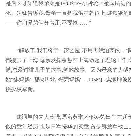
是后来才知道我弟弟是1948年在小货轮上被国民党的军
死。妹妹告诉我,母亲一直把我供在牌位上,烧钱纸的时
——你们兄弟俩分着用,不要抢……”
“解放了,我们终于一家团圆,不用再漂泊离散。”随
都接去了上海,母亲发挥余热在上海做起了理论工作,每
通,总爱讲讲儿子的故事,党的故事。因为母亲的人缘极
她“焦妈妈”,都改叫她“光荣妈妈”。1955年,焦润坤被授大
授少校军衔。
焦润坤的夫人黄强,原名黄琳,小他6岁,出生在辽宁
似的童年经历,也是日军侵华的灾童,曾是解放军战士。“