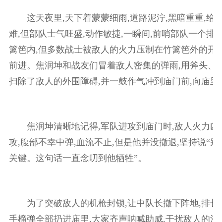
这天夜里,天下着蒙蒙细雨,道路泥泞,黑暗重重,给
难,但部队士气旺盛,动作敏捷,一瞬间,前哨部队一个排
篱笆内,但多数战士被敌人的火力压制在竹篱笆外的开阔
前进。焦润坤和战友们冒着敌人密集的弹雨,用斧头、钳
扫除了敌人的外围障碍,并一鼓作气冲到庙门前,向庙里
焦润坤清晰地记得,军队进攻到庙门时,敌人火力凶猛
攻,腹部不幸中弹,血流不止,但是他并没撤退,坚持说“别
关键。这句话一直念叨到他牺牲”。
为了突破敌人的机枪封锁,让中队长撤下阵地,排长
手榴弹全部扔进庙里,大家齐声呐喊助威,干扰敌人的注