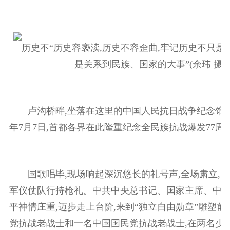
历史不“历史容亵渎,历史不容歪曲,牢记历史不只是
是关系到民族、国家的大事”(余玮 摄)
卢沟桥畔,坐落在这里的中国人民抗日战争纪念馆雄伟
年7月7日,首都各界在此隆重纪念全民族抗战爆发77
国歌唱毕,现场响起深沉悠长的礼号声,全场肃立,中
军仪仗队行持枪礼。中共中央总书记、国家主席、中
平神情庄重,迈步走上台阶,来到“独立自由勋章”雕塑
党抗战老战士和一名中国国民党抗战老战士,在两名少