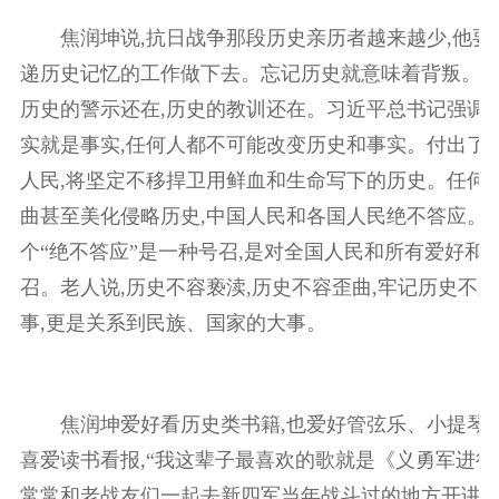
焦润坤说,抗日战争那段历史亲历者越来越少,他要
递历史记忆的工作做下去。忘记历史就意味着背叛。历
历史的警示还在,历史的教训还在。习近平总书记强调,
实就是事实,任何人都不可能改变历史和事实。付出了
人民,将坚定不移捍卫用鲜血和生命写下的历史。任何
曲甚至美化侵略历史,中国人民和各国人民绝不答应。焦
个“绝不答应”是一种号召,是对全国人民和所有爱好和
召。老人说,历史不容亵渎,历史不容歪曲,牢记历史不
事,更是关系到民族、国家的大事。
焦润坤爱好看历史类书籍,也爱好管弦乐、小提琴。
喜爱读书看报,“我这辈子最喜欢的歌就是《义勇军进行
常常和老战友们一起去新四军当年战斗过的地方开讲座