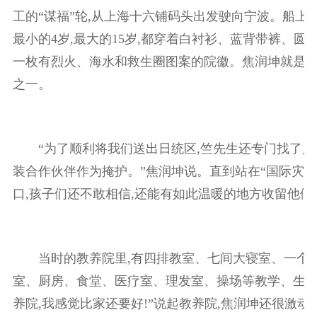
工的“谋福”轮,从上海十六铺码头出发驶向宁波。船上的5
最小的4岁,最大的15岁,都穿着白衬衫、蓝背带裤、圆
一枚有烈火、海水和救生圈图案的院徽。焦润坤就是
之一。
“为了顺利将我们送出日统区,竺先生还专门找了几
装合作伙伴作为掩护。”焦润坤说。直到站在“国际灾童
口,孩子们还不敢相信,还能有如此温暖的地方收留他
当时的教养院里,有四排教室、七间大寝室、一个大
室、厨房、食堂、医疗室、理发室、操场等教学、生活
养院,我感觉比家还要好!”说起教养院,焦润坤还很激动