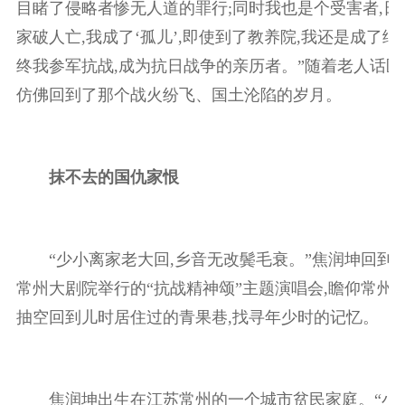
目睹了侵略者惨无人道的罪行;同时我也是个受害者,日
家破人亡,我成了‘孤儿’,即使到了教养院,我还是成了细
终我参军抗战,成为抗日战争的亲历者。”随着老人话匣
仿佛回到了那个战火纷飞、国土沦陷的岁月。
抹不去的国仇家恨
“少小离家老大回,乡音无改鬓毛衰。”焦润坤回到老
常州大剧院举行的“抗战精神颂”主题演唱会,瞻仰常州
抽空回到儿时居住过的青果巷,找寻年少时的记忆。
焦润坤出生在江苏常州的一个城市贫民家庭。“小时