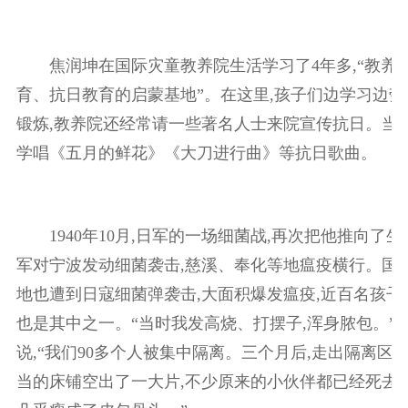
焦润坤在国际灾童教养院生活学习了4年多,“教养
育、抗日教育的启蒙基地”。在这里,孩子们边学习边劳
锻炼,教养院还经常请一些著名人士来院宣传抗日。当年
学唱《五月的鲜花》《大刀进行曲》等抗日歌曲。
1940年10月,日军的一场细菌战,再次把他推向了生
军对宁波发动细菌袭击,慈溪、奉化等地瘟疫横行。国
地也遭到日寇细菌弹袭击,大面积爆发瘟疫,近百名孩子
也是其中之一。“当时我发高烧、打摆子,浑身脓包。”
说,“我们90多个人被集中隔离。三个月后,走出隔离区
当的床铺空出了一大片,不少原来的小伙伴都已经死去。