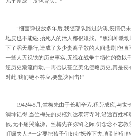
几乎瘦成了皮包骨头。”
“细菌弹投放多年后,我随部队路过慈溪,疫情仍未消
地皮也不能碰,抬死人的活人都很难找。”焦润坤激动地说
下了滔天罪行,造成了多少妻离子散的人间悲剧!但直至
一些人无视铁的历史事实,无视在战争中牺牲的数以千万
逆历史潮流而动,一再否认甚至美化侵略历史,真是丧心病
对此,我们绝不答应,要坚决回击!”
1942年5月,竺梅先由于长期辛劳,积劳成疾,与世长辞
润坤记得,当竺梅先的灵柩到达泰清寺时,沿途百姓和教
候,无不痛哭流涕。竺梅先在弥留之际,仍念念不忘教养
叮嘱夫人:“一定要把孩子们好好抚养下去,直到他们能自