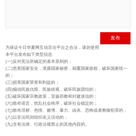
发布
为保证今日华夏网互动言论平台之合法，请勿使用
本平台发布如下类型信息:
(一)反对宪法所确定的基本原则的；
(二)危害国家安全，泄露国家秘密，颠覆国家政权，破坏国家统一
的；
(三)损害国家荣誉和利益的；
(四)煽动民族仇恨、民族歧视，破坏民族团结的；
(五)破坏国家宗教政策，宜扬邪教和封建迷信的；
(六)散布谣言，扰乱社会秩序，破坏社会稳定的；
(七)散布淫秽、色情、赌博、暴力、凶杀、恐怖或者教唆犯罪的；
(八)以非法民间组织名义活动的；
(九)含有法律、行政法规禁止的其他内容的。