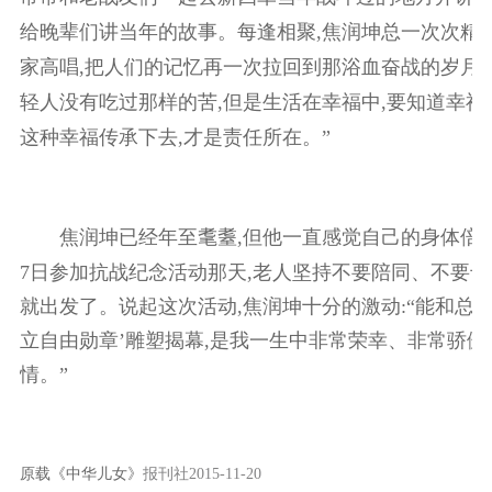
给晚辈们讲当年的故事。每逢相聚,焦润坤总一次次精
家高唱,把人们的记忆再一次拉回到那浴血奋战的岁月
轻人没有吃过那样的苦,但是生活在幸福中,要知道幸福
这种幸福传承下去,才是责任所在。”
焦润坤已经年至耄耋,但他一直感觉自己的身体倍儿棒
7日参加抗战纪念活动那天,老人坚持不要陪同、不要专
就出发了。说起这次活动,焦润坤十分的激动:“能和总
立自由勋章’雕塑揭幕,是我一生中非常荣幸、非常骄
情。”
原载《中华儿女》
报刊社
2015-11-20