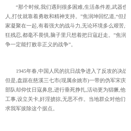
“那个时候,我们遇到很多困难,生活条件差,武器也
人,打仗就靠着勇敢和精神支持。”焦润坤回忆道,“但是
家凝聚在一起,有着强大的战斗力,无论环境多么艰苦,
狂残忍,都毫不畏惧,脑子里只想着把日寇赶走。”焦润坤
争一定能打败非正义的战争”。
1945年春,中国人民的抗日战争进入了反攻的决战阶
但是,盘踞在慈溪三七市(现属余姚市)一带的伪军宋庆
部队却仰仗日寇鼻息,进行垂死挣扎,活动更为猖獗,他
工事,设立关卡,奸淫掳掠,无恶不作。当地群众对他们切
求我军拔除这个据点。