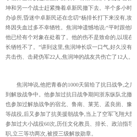
坤和另一个战士赶紧搀着卓新民撤下去。半个多小时后
办诊所,昏迷中卓新民还在念叨“杨排长打下来没有,攻
终因失血过多不幸牺牲。焦润坤遗憾地说:“平时跟他聊
他已经有个对象在处着了。他的伤不是致命的,以现在的
长牺牲不了。”讲到这里,焦润坤长叹一口气,好久没有说
共击伤、击毙伪军22人,焦润坤的战友共伤亡了12人
焦润坤说,他把青春的1000天留给了抗日战争,之后的
到解放战争中。他参加过抗日战争期间浙东纵队北撤时
也参加过解放战争的宿北、鲁南、莱芜、孟良崮、豫
等战役,后又参加了抗美援朝战争,当上了空军飞翔大队
参加过大小战役60次,历任文化教员、排长、政治指导
职,立三等功两次,被授三级解放勋章。